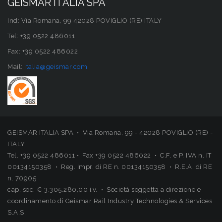
GEISMAR ITALIA SPA
Ind: Via Romana, 99 42028 POVIGLIO (RE) ITALY
Tel: +39 0522 486011
Fax: +39 0522 486022
Mail:
italia@geismar.com
GEISMAR ITALIA SPA • Via Romana, 99 - 42028 POVIGLIO (RE) -
ITALY
Tel. +39 0522 486011 • Fax +39 0522 486022 • C.F. e P. IVA n. IT
00134150358 • Reg. Impr. di RE n. 00134150358 • R.E.A. di RE
n. 70905
cap. soc. € 3.305.280,00 i.v. • Società soggetta a direzione e
coordinamento di Geismar Rail Industry Technologies & Services
S.A.S.